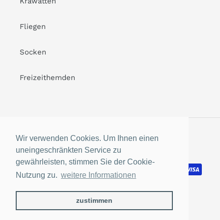
Krawatten
Fliegen
Socken
Freizeithemden
Facebook
Instagram
Wir verwenden Cookies. Um Ihnen einen
uneingeschränkten Service zu
gewährleisten, stimmen Sie der Cookie-
Payment
methods
Nutzung zu.
weitere Informationen
zustimmen
© 2026,
Lieferhemd.de
Powered by Shopify