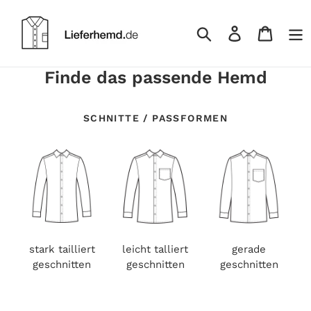
Skip
to
Log
Cart
content
in
Search
Finde das passende Hemd
SCHNITTE / PASSFORMEN
stark tailliert
leicht talliert
gerade
geschnitten
geschnitten
geschnitten