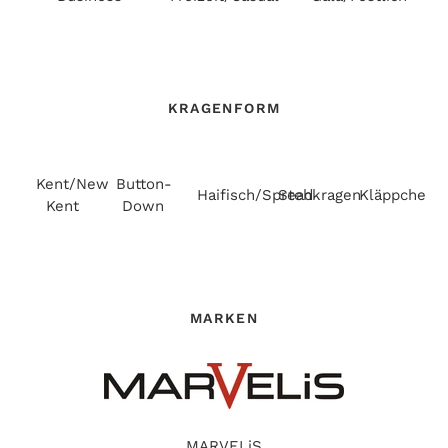
KRAGENFORM
Kent/New
Button-
Haifisch/Spread
Stehkragen
Kläppchenk
Kent
Down
MARKEN
MARVELiS