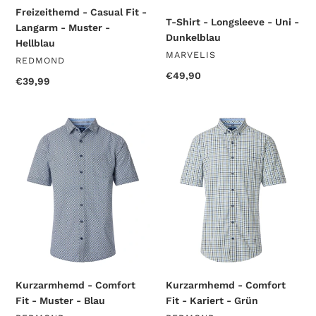
Freizeithemd - Casual Fit -
T-Shirt - Longsleeve - Uni -
Langarm - Muster -
Dunkelblau
Hellblau
VENDOR
MARVELIS
VENDOR
REDMOND
Regular
€49,90
Regular
€39,99
price
price
Kurzarmhemd
Kurzarmhemd
-
-
Comfort
Comfort
Fit
Fit
-
-
Muster
Kariert
-
-
Blau
Grün
Kurzarmhemd - Comfort
Kurzarmhemd - Comfort
Fit - Muster - Blau
Fit - Kariert - Grün