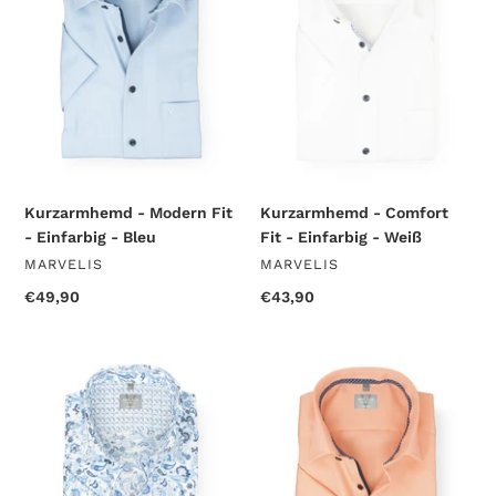
-
-
Einfarbig
Einfarbig
-
-
Bleu
Weiß
Kurzarmhemd - Modern Fit
Kurzarmhemd - Comfort
- Einfarbig - Bleu
Fit - Einfarbig - Weiß
VENDOR
VENDOR
MARVELIS
MARVELIS
Regular
€49,90
Regular
€43,90
price
price
Kurzarmhemd
Kurzarmhemd
-
-
Comfort
Comfort
Fit
Fit
-
-
Florales
Struktur