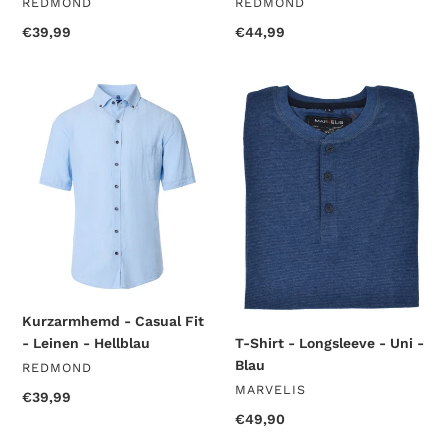
VENDOR
VENDOR
REDMOND
REDMOND
Regular
€39,99
Regular
€44,99
price
price
Kurzarmhemd
T-
-
Shirt
Casual
-
Fit
Longsleeve
-
-
Leinen
Uni
-
-
Hellblau
Blau
Kurzarmhemd - Casual Fit
T-Shirt - Longsleeve - Uni -
- Leinen - Hellblau
Blau
VENDOR
REDMOND
VENDOR
MARVELIS
Regular
€39,99
price
Regular
€49,90
price