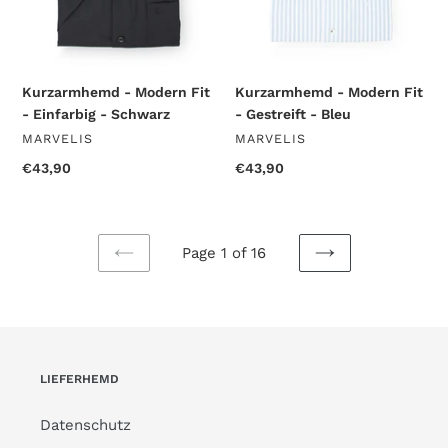
Kurzarmhemd - Modern Fit
Kurzarmhemd - Modern Fit
- Einfarbig - Schwarz
- Gestreift - Bleu
VENDOR
VENDOR
MARVELIS
MARVELIS
Regular
€43,90
Regular
€43,90
price
price
Page 1 of 16
PREVIOUS
NEXT
PAGE
PAGE
LIEFERHEMD
Datenschutz