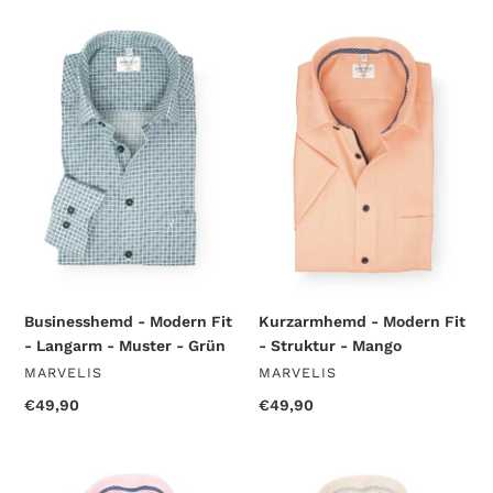
Businesshemd
Kurzarmhemd
-
-
Modern
Modern
Fit
Fit
-
-
Langarm
Struktur
-
-
Muster
Mango
-
Grün
Businesshemd - Modern Fit
Kurzarmhemd - Modern Fit
- Langarm - Muster - Grün
- Struktur - Mango
VENDOR
VENDOR
MARVELIS
MARVELIS
Regular
€49,90
Regular
€49,90
price
price
Kurzarmhemd
Kurzarmhemd
-
-