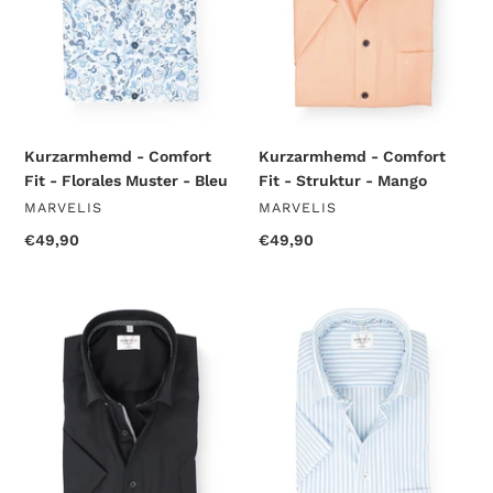
Muster
-
-
Mango
Bleu
Kurzarmhemd - Comfort
Kurzarmhemd - Comfort
Fit - Florales Muster - Bleu
Fit - Struktur - Mango
VENDOR
VENDOR
MARVELIS
MARVELIS
Regular
€49,90
Regular
€49,90
price
price
Kurzarmhemd
Kurzarmhemd
-
-
Modern
Modern
Fit
Fit
-
-
Einfarbig
Gestreift
-
-
Schwarz
Bleu