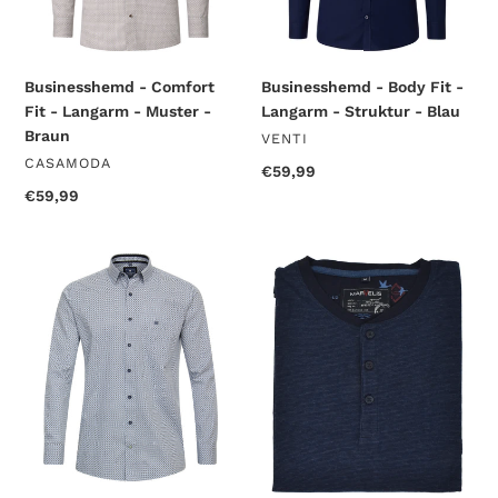
-
-
Braun
Blau
Businesshemd - Comfort
Businesshemd - Body Fit -
Fit - Langarm - Muster -
Langarm - Struktur - Blau
Braun
VENDOR
VENTI
VENDOR
CASAMODA
Regular
€59,99
price
Regular
€59,99
price
Freizeithemd
T-
-
Shirt
Casual
-
Fit
Longsleeve
-
-
Langarm
Uni
-
-
Muster
Dunkelblau
-
Hellblau