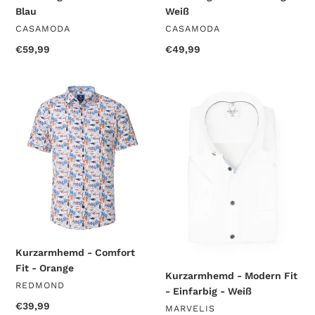
Blau
Weiß
VENDOR
VENDOR
CASAMODA
CASAMODA
Regular
€59,99
Regular
€49,99
price
price
Kurzarmhemd
Kurzarmhemd
-
-
Comfort
Modern
Fit
Fit
-
-
Orange
Einfarbig
-
Weiß
Kurzarmhemd - Comfort
Fit - Orange
Kurzarmhemd - Modern Fit
VENDOR
REDMOND
- Einfarbig - Weiß
Regular
€39,99
VENDOR
MARVELIS