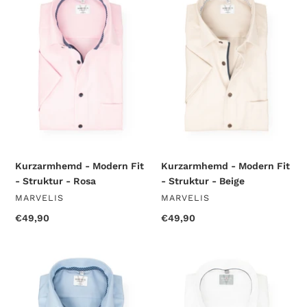
Modern
Modern
Fit
Fit
-
-
Struktur
Struktur
-
-
Rosa
Beige
Kurzarmhemd - Modern Fit
Kurzarmhemd - Modern Fit
- Struktur - Rosa
- Struktur - Beige
VENDOR
VENDOR
MARVELIS
MARVELIS
Regular
€49,90
Regular
€49,90
price
price
Kurzarmhemd
Kurzarmhemd
-
-
Modern
Comfort
Fit
Fit