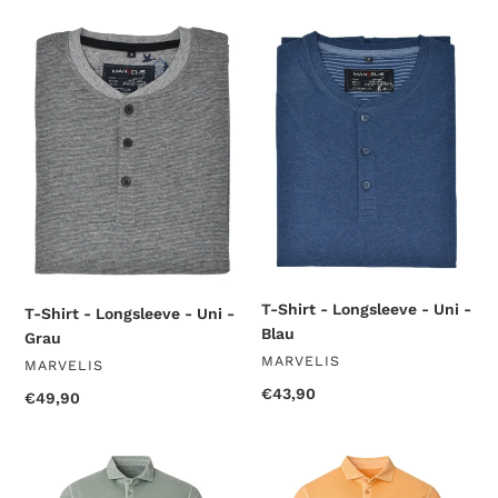
T-
T-
Shirt
Shirt
-
-
Longsleeve
Longsleeve
-
-
Uni
Uni
-
-
Grau
Blau
T-Shirt - Longsleeve - Uni -
T-Shirt - Longsleeve - Uni -
Blau
Grau
VENDOR
MARVELIS
VENDOR
MARVELIS
Regular
€43,90
Regular
€49,90
price
price
Poloshirt
Poloshirt
-
-