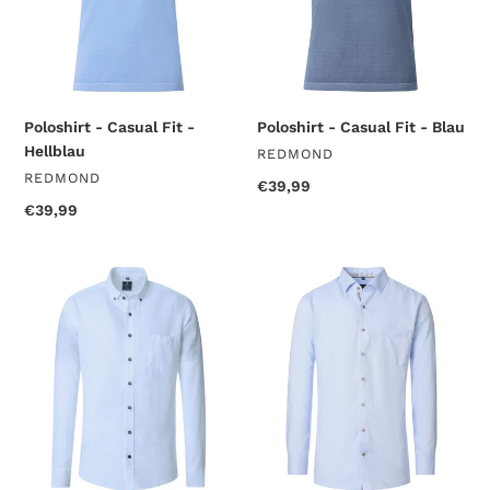
Poloshirt - Casual Fit -
Poloshirt - Casual Fit - Blau
Hellblau
VENDOR
REDMOND
VENDOR
REDMOND
Regular
€39,99
price
Regular
€39,99
price
Freizeithemd
Businesshemd
-
-
Comfort
Comfort
Fit
Fit
-
-
Langarm
Langarm
-
-
Einfarbig
Einfarbig
-
-
Hellblau
Blau