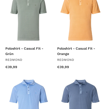
Casual
Casual
Fit
Fit
-
-
Grün
Orange
Poloshirt - Casual Fit -
Poloshirt - Casual Fit -
Grün
Orange
VENDOR
VENDOR
REDMOND
REDMOND
Regular
€39,99
Regular
€39,99
price
price
Poloshirt
Poloshirt
-
-
Casual
Casual
Fit
Fit
-
-
Hellblau
Blau