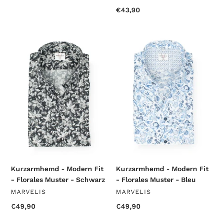
price
Regular
€43,90
price
Kurzarmhemd
Kurzarmhemd
-
-
Modern
Modern
Fit
Fit
-
-
Florales
Florales
Muster
Muster
-
-
Schwarz
Bleu
Kurzarmhemd - Modern Fit
Kurzarmhemd - Modern Fit
- Florales Muster - Schwarz
- Florales Muster - Bleu
VENDOR
VENDOR
MARVELIS
MARVELIS
Regular
€49,90
Regular
€49,90
price
price