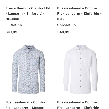
Freizeithemd - Comfort Fit
Businesshemd - Comfort
- Langarm - Einfarbig -
Fit - Langarm - Einfarbig -
Hellblau
Blau
VENDOR
VENDOR
REDMOND
CASAMODA
Regular
€39,99
Regular
€49,99
price
price
Businesshemd
Businesshemd
-
-
Comfort
Comfort
Fit
Fit
-
-
Langarm
Langarm
-
-
Muster
Einfarbig
-
-
Blau
Weiß
Businesshemd - Comfort
Businesshemd - Comfort
Fit - Langarm - Muster -
Fit - Langarm - Einfarbig -