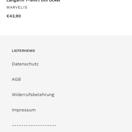
VENDOR
MARVELIS
Regular
€43,90
price
LIEFERHEMD
Datenschutz
AGB
Widerrufsbelehrung
Impressum
-------------------