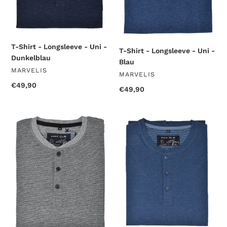
T-Shirt - Longsleeve - Uni -
T-Shirt - Longsleeve - Uni -
Dunkelblau
Blau
VENDOR
MARVELIS
VENDOR
MARVELIS
Regular
€49,90
Regular
€49,90
price
price
T-
T-
Shirt
Shirt
-
-
Longsleeve
Longsleeve
-
-
Uni
Uni
-
-
Grau
Blau