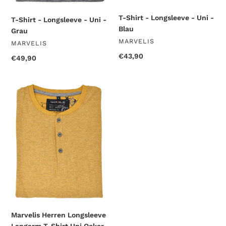
T-Shirt - Longsleeve - Uni -
T-Shirt - Longsleeve - Uni -
Blau
Grau
VENDOR
MARVELIS
VENDOR
MARVELIS
Regular
€43,90
Regular
€49,90
price
price
Marvelis
Herren
Longsleeve
Langarm
T-
Shirt
Uni
Ocker
Marvelis Herren Longsleeve
Langarm T-Shirt Uni Ocker