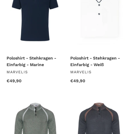
Einfarbig
Einfarbig
-
-
Marine
Weiß
Poloshirt - Stehkragen -
Poloshirt - Stehkragen -
Einfarbig - Marine
Einfarbig - Weiß
VERKÄUFER
VERKÄUFER
MARVELIS
MARVELIS
Normaler
€49,90
Normaler
€49,90
Preis
Preis
Strickpullover
Strickpullover
-
-
Casual
Casual
Fit
Fit
-
-
Stehkragen
Stehkragen