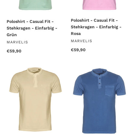
Grün
Rosa
Poloshirt - Casual Fit -
Poloshirt - Casual Fit -
Stehkragen - Einfarbig -
Stehkragen - Einfarbig -
Rosa
Grün
VERKÄUFER
MARVELIS
VERKÄUFER
MARVELIS
Normaler
€59,90
Normaler
€59,90
Preis
Preis
Poloshirt
Poloshirt
-
-
Casual
Casual
Fit
Fit
-
-
Stehkragen
Stehkragen
-
-
Einfarbig
Einfarbig
-
-
Beige
Dunkelblau