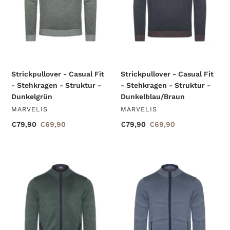
-
-
Struktur
Struktur
-
-
Dunkelgrün
Dunkelblau/Braun
Strickpullover - Casual Fit
Strickpullover - Casual Fit
- Stehkragen - Struktur -
- Stehkragen - Struktur -
Dunkelgrün
Dunkelblau/Braun
VERKÄUFER
VERKÄUFER
MARVELIS
MARVELIS
Normaler
€79,90
Sonderpreis
€69,90
Normaler
€79,90
Sonderpreis
€69,90
Preis
Preis
Strickjacke
Strickjacke
-
-
Casual
Casual
Fit
Fit
-
-
Stehkragen
Stehkragen
-
-