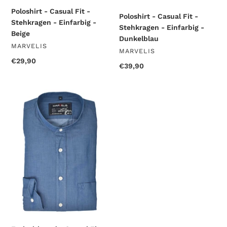
Poloshirt - Casual Fit -
Poloshirt - Casual Fit -
Stehkragen - Einfarbig -
Stehkragen - Einfarbig -
Beige
Dunkelblau
VERKÄUFER
MARVELIS
VERKÄUFER
MARVELIS
Normaler
€29,90
Normaler
€39,90
Preis
Preis
Freizeithemd
-
Casual
Fit
-
Langarm
-
Einfarbig
-
Blau