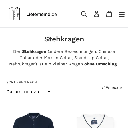
Direkt
zum
Einloggen
Warenk
Inhalt
Suchen
S
Stehkragen
a
Der
Stehkragen
(andere Bezeichnungen: Chinese
m
Collar oder Korean Collar, Stand-Up Collar,
m
Nehrukragen) ist ein kleiner Kragen
ohne Umschlag
.
l
u
SORTIEREN NACH
11 Produkte
n
g
:
Poloshirt
Poloshirt
-
-
Stehkragen
Stehkragen
-
-