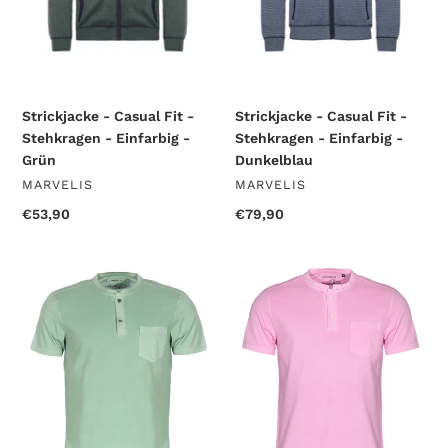
Einfarbig
Einfarbig
-
-
Grün
Dunkelblau
Strickjacke - Casual Fit -
Strickjacke - Casual Fit -
Stehkragen - Einfarbig -
Stehkragen - Einfarbig -
Grün
Dunkelblau
VERKÄUFER
VERKÄUFER
MARVELIS
MARVELIS
Normaler
€53,90
Normaler
€79,90
Preis
Preis
Poloshirt
Poloshirt
-
-
Casual
Casual
Fit
Fit
-
-
Stehkragen
Stehkragen
-
-
Einfarbig
Einfarbig
-
-