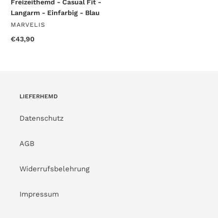
Freizeithemd - Casual Fit -
Langarm - Einfarbig - Blau
VERKÄUFER
MARVELIS
Normaler
€43,90
Preis
LIEFERHEMD
Datenschutz
AGB
Widerrufsbelehrung
Impressum