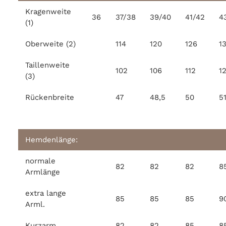
Kragenweite
36
37/38
39/40
41/42
4
(1)
Oberweite (2)
114
120
126
1
Taillenweite
102
106
112
1
(3)
Rückenbreite
47
48,5
50
51
Hemdenlänge:
normale
82
82
82
8
Armlänge
extra lange
85
85
85
9
Arml.
Kurzarm
82
82
85
8