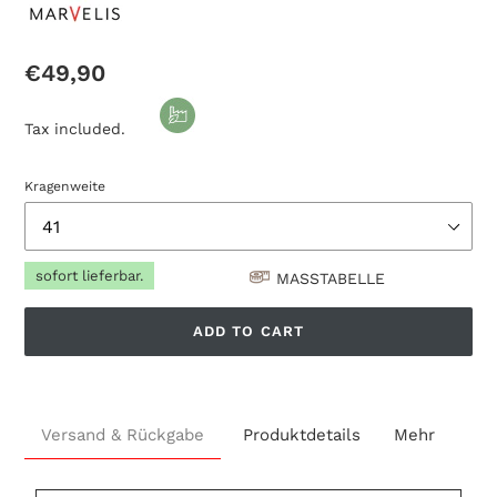
Regular
€49,90
price
Tax included.
Kragenweite
sofort lieferbar.
MASSTABELLE
ADD TO CART
Adding
product
Versand & Rückgabe
Produktdetails
Mehr
to
your