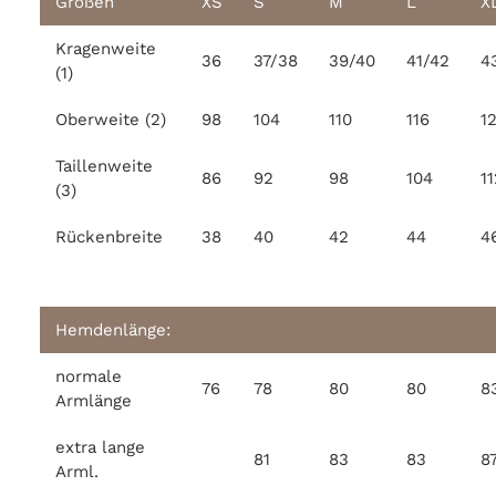
Größen
XS
S
M
L
X
Kragenweite
36
37/38
39/40
41/42
4
(1)
Oberweite (2)
98
104
110
116
1
Taillenweite
86
92
98
104
11
(3)
Rückenbreite
38
40
42
44
4
Hemdenlänge:
normale
76
78
80
80
8
Armlänge
extra lange
81
83
83
8
Arml.