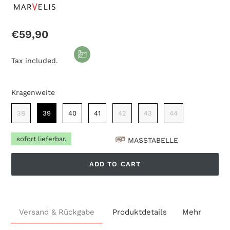
Regular
€59,90
price
Tax included.
Kragenweite
Kragenweite
38
39
40
41
42
43
44
sofort lieferbar.
MASSTABELLE
ADD TO CART
Adding
product
Versand & Rückgabe
Produktdetails
Mehr
to
your