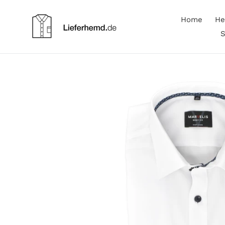
Skip
to
Home
He
content
S