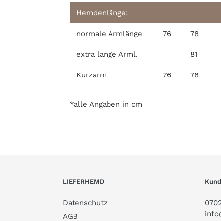
Hemdenlänge:
normale Armlänge
76
78
extra lange Arml.
81
Kurzarm
76
78
*alle Angaben in cm
LIEFERHEMD
Kund
Datenschutz
0702
info
AGB