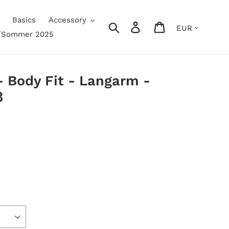
Basics
Accessory
Currency
Log
Cart
r/Sommer 2025
in
Search
 Body Fit - Langarm -
ß