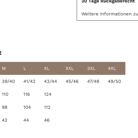
30 Tage Rückgaberecht
Weitere Informationen z
t
M
L
XL
XXL
3XL
4XL
39/40
41/42
43/44
45/46
47/48
49/50
110
116
124
98
104
112
42
44
46