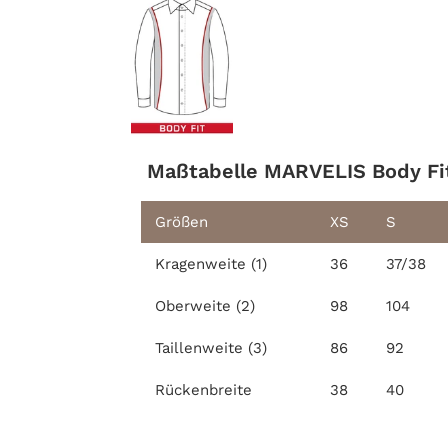
Maßtabelle MARVELIS Body Fi
Größen
XS
S
Kragenweite (1)
36
37/38
Oberweite (2)
98
104
Taillenweite (3)
86
92
Rückenbreite
38
40