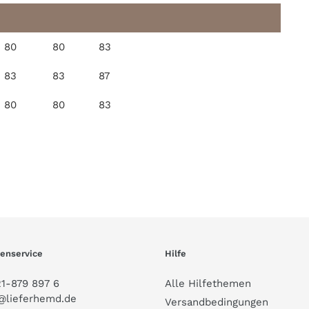
80
80
83
83
83
87
80
80
83
enservice
Hilfe
1-879 897 6
Alle Hilfethemen
@lieferhemd.de
Versandbedingungen