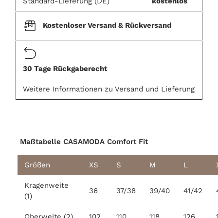
Standard-Lieferung (DE)
kostenlos
Kostenloser Versand & Rückversand
30 Tage Rückgaberecht
Weitere Informationen zu Versand und Lieferung
Maßtabelle CASAMODA Comfort Fit
Größen
XS
S
M
L
Kragenweite
36
37/38
39/40
41/42
(1)
Oberweite (2)
102
110
118
126