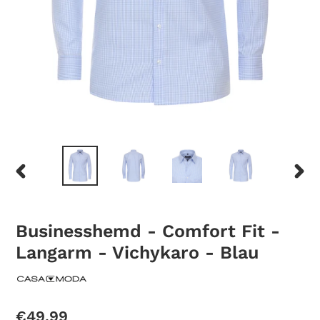
PREVIOUS
NEXT
SLIDE
SLID
Businesshemd - Comfort Fit -
Langarm - Vichykaro - Blau
Regular
€49,99