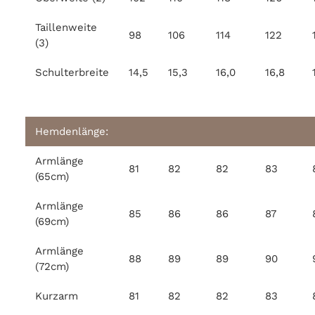
Taillenweite
98
106
114
122
(3)
Schulterbreite
14,5
15,3
16,0
16,8
Hemdenlänge:
Armlänge
81
82
82
83
(65cm)
Armlänge
85
86
86
87
(69cm)
Armlänge
88
89
89
90
(72cm)
Kurzarm
81
82
82
83