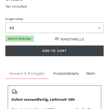
price
Tax included.
Kragenweite
sofort lieferbar.
MASSTABELLE
ADD TO CART
Adding
product
Versand & Rückgabe
Produktdetails
Mehr
to
your
cart
Sofort versandfertig, Lieferzeit 48h