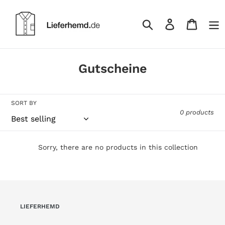
Skip
to
Log
Cart
content
in
Search
C
Gutscheine
o
l
SORT BY
l
0 products
e
c
Sorry, there are no products in this collection
t
i
o
n
LIEFERHEMD
: