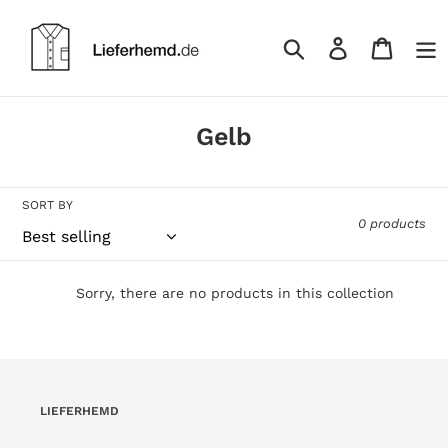
Skip
to
Log
Cart
content
in
Search
C
Gelb
o
l
SORT BY
l
0 products
e
c
Sorry, there are no products in this collection
t
i
o
n
LIEFERHEMD
: