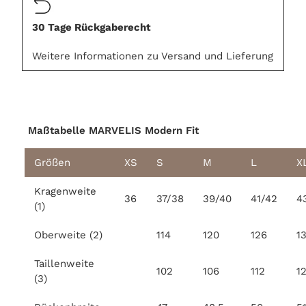
30 Tage Rückgaberecht
Weitere Informationen zu Versand und Lieferung
Maßtabelle MARVELIS Modern Fit
Größen
XS
S
M
L
X
Kragenweite
36
37/38
39/40
41/42
4
(1)
Oberweite (2)
114
120
126
1
Taillenweite
102
106
112
1
(3)