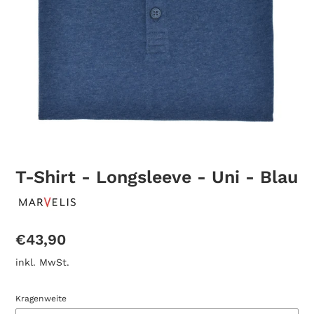
T-Shirt - Longsleeve - Uni - Blau
Normaler
€43,90
Preis
inkl. MwSt.
Kragenweite