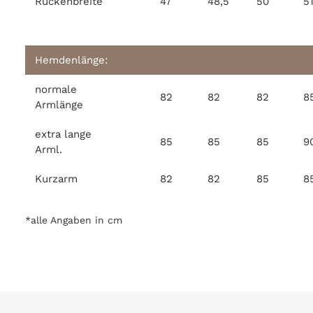
Rückenbreite
47
48,5
50
51
Hemdenlänge:
normale
82
82
82
8
Armlänge
extra lange
85
85
85
9
Arml.
Kurzarm
82
82
85
8
*alle Angaben in cm