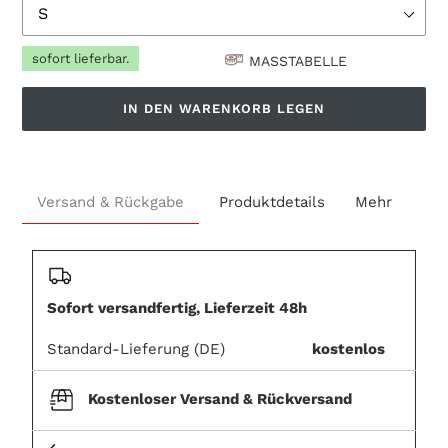
sofort lieferbar.
MASSTABELLE
IN DEN WARENKORB LEGEN
€43,90
Produkt
.
wird
Versand & Rückgabe
Produktdetails
Mehr
zum
Warenkorb
hinzugefügt
Sofort versandfertig, Lieferzeit 48h
Standard-Lieferung (DE)
kostenlos
Kostenloser Versand & Rückversand