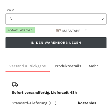
Größe
sofort lieferbar.
MASSTABELLE
IN DEN WARENKORB LEGEN
€43,90
Produkt
.
wird
Versand & Rückgabe
Produktdetails
Mehr
zum
Warenkorb
hinzugefügt
Sofort versandfertig, Lieferzeit 48h
Standard-Lieferung (DE)
kostenlos