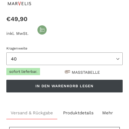
Normaler
€49,90
Preis
inkl. MwSt.
Kragenweite
sofort lieferbar.
MASSTABELLE
IN DEN WARENKORB LEGEN
€49,90
Produkt
.
wird
Versand & Rückgabe
Produktdetails
Mehr
zum
Warenkorb