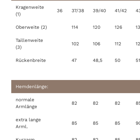
Kragenweite
36
37/38
39/40
41/42
4
(1)
Oberweite (2)
114
120
126
1
Taillenweite
102
106
112
1
(3)
Rückenbreite
47
48,5
50
51
Hemdenlänge:
normale
82
82
82
8
Armlänge
extra lange
85
85
85
9
Arml.
Kurzarm
82
82
85
8