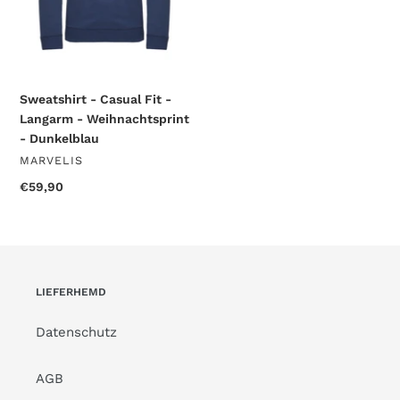
-
Dunkelblau
Sweatshirt - Casual Fit -
Langarm - Weihnachtsprint
- Dunkelblau
VERKÄUFER
MARVELIS
Normaler
€59,90
Preis
LIEFERHEMD
Datenschutz
AGB