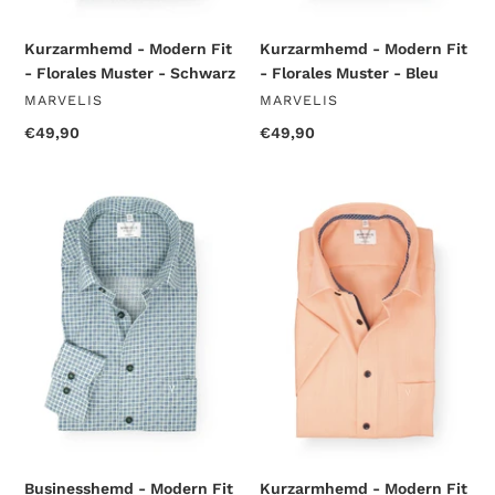
Kurzarmhemd - Modern Fit
Kurzarmhemd - Modern Fit
- Florales Muster - Schwarz
- Florales Muster - Bleu
VERKÄUFER
VERKÄUFER
MARVELIS
MARVELIS
Normaler
€49,90
Normaler
€49,90
Preis
Preis
Businesshemd
Kurzarmhemd
-
-
Modern
Modern
Fit
Fit
-
-
Langarm
Struktur
-
-
Muster
Mango
-
Grün
Businesshemd - Modern Fit
Kurzarmhemd - Modern Fit