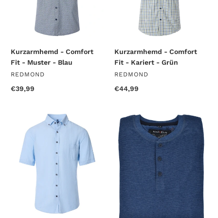
-
-
Blau
Grün
Kurzarmhemd - Comfort
Kurzarmhemd - Comfort
Fit - Muster - Blau
Fit - Kariert - Grün
VERKÄUFER
VERKÄUFER
REDMOND
REDMOND
Normaler
€39,99
Normaler
€44,99
Preis
Preis
Kurzarmhemd
T-
-
Shirt
Casual
-
Fit
Longsleeve
-
-
Leinen
Uni
-
-
Hellblau
Blau