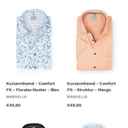
Kurzarmhemd
Kurzarmhemd
-
-
Comfort
Comfort
Fit
Fit
-
-
Florales
Struktur
Muster
-
-
Mango
Bleu
Kurzarmhemd - Comfort
Kurzarmhemd - Comfort
Fit - Florales Muster - Bleu
Fit - Struktur - Mango
VERKÄUFER
VERKÄUFER
MARVELIS
MARVELIS
Normaler
€49,90
Normaler
€49,90
Preis
Preis
Kurzarmhemd
Kurzarmhemd
-
-