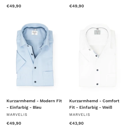
Normaler
€49,90
Normaler
€49,90
Preis
Preis
Kurzarmhemd
Kurzarmhemd
-
-
Modern
Comfort
Fit
Fit
-
-
Einfarbig
Einfarbig
-
-
Bleu
Weiß
Kurzarmhemd - Modern Fit
Kurzarmhemd - Comfort
- Einfarbig - Bleu
Fit - Einfarbig - Weiß
VERKÄUFER
VERKÄUFER
MARVELIS
MARVELIS
Normaler
€49,90
Normaler
€43,90
Preis
Preis