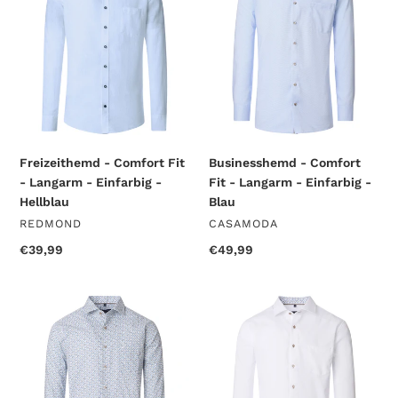
Fit
Fit
-
-
Langarm
Langarm
-
-
Einfarbig
Einfarbig
-
-
Hellblau
Blau
Freizeithemd - Comfort Fit
Businesshemd - Comfort
- Langarm - Einfarbig -
Fit - Langarm - Einfarbig -
Hellblau
Blau
VERKÄUFER
VERKÄUFER
REDMOND
CASAMODA
Normaler
€39,99
Normaler
€49,99
Preis
Preis
Businesshemd
Businesshemd
-
-
Comfort
Comfort
Fit
Fit
-
-
Langarm
Langarm