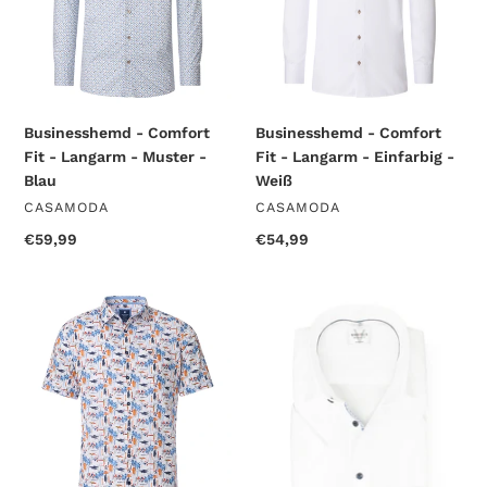
-
-
Muster
Einfarbig
-
-
Blau
Weiß
Businesshemd - Comfort
Businesshemd - Comfort
Fit - Langarm - Muster -
Fit - Langarm - Einfarbig -
Blau
Weiß
VERKÄUFER
VERKÄUFER
CASAMODA
CASAMODA
Normaler
€59,99
Normaler
€54,99
Preis
Preis
Kurzarmhemd
Kurzarmhemd
-
-
Comfort
Modern
Fit
Fit
-
-
Orange
Einfarbig
-
Weiß