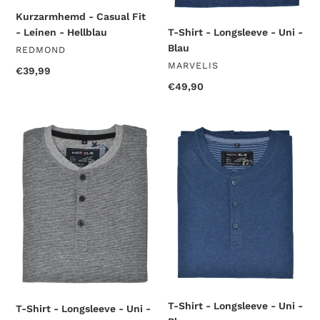
Kurzarmhemd - Casual Fit
T-Shirt - Longsleeve - Uni -
- Leinen - Hellblau
Blau
VERKÄUFER
REDMOND
VERKÄUFER
MARVELIS
Normaler
€39,99
Preis
Normaler
€49,90
Preis
T-
T-
Shirt
Shirt
-
-
Longsleeve
Longsleeve
-
-
Uni
Uni
-
-
Grau
Blau
T-Shirt - Longsleeve - Uni -
T-Shirt - Longsleeve - Uni -