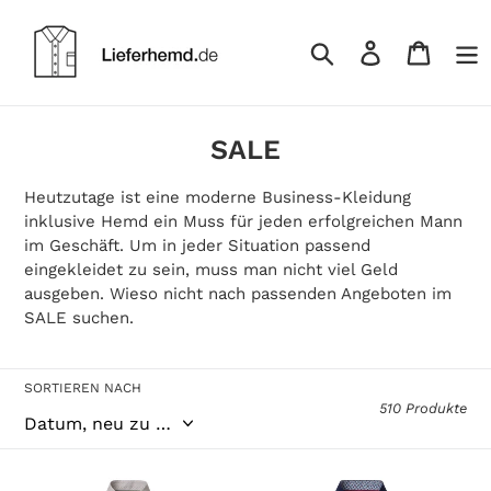
Direkt
zum
Einloggen
Warenk
Inhalt
Suchen
S
SALE
a
Heutzutage ist eine moderne Business-Kleidung
m
inklusive Hemd ein Muss für jeden erfolgreichen Mann
m
im Geschäft. Um in jeder Situation passend
eingekleidet zu sein, muss man nicht viel Geld
l
ausgeben. Wieso nicht nach passenden Angeboten im
u
SALE suchen.
n
g
SORTIEREN NACH
:
510 Produkte
Businesshemd
Businesshemd