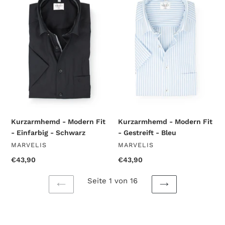
Modern
Modern
Fit
Fit
-
-
Einfarbig
Gestreift
-
-
Schwarz
Bleu
Kurzarmhemd - Modern Fit
Kurzarmhemd - Modern Fit
- Einfarbig - Schwarz
- Gestreift - Bleu
VERKÄUFER
VERKÄUFER
MARVELIS
MARVELIS
Normaler
€43,90
Normaler
€43,90
Preis
Preis
Seite 1 von 16
VORHERIGE
NÄCHSTE
SEITE
SEITE