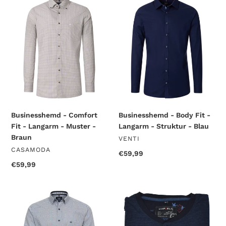
-
-
Comfort
Body
Fit
Fit
-
-
Langarm
Langarm
-
-
Muster
Struktur
-
-
Braun
Blau
Businesshemd - Comfort
Businesshemd - Body Fit -
Fit - Langarm - Muster -
Langarm - Struktur - Blau
Braun
VERKÄUFER
VENTI
VERKÄUFER
CASAMODA
Normaler
€59,99
Preis
Normaler
€59,99
Preis
Freizeithemd
T-
-
Shirt
Casual
-
Fit
Longsleeve