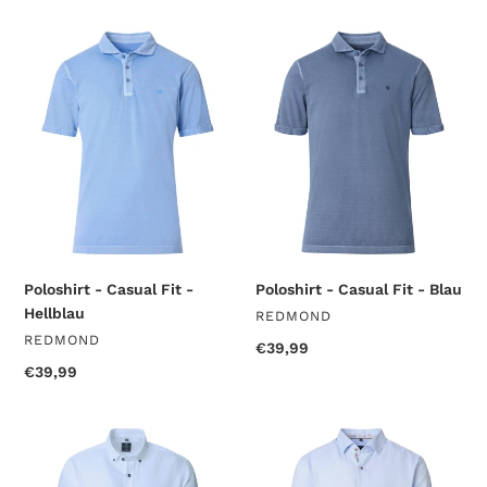
Poloshirt
Poloshirt
-
-
Casual
Casual
Fit
Fit
-
-
Hellblau
Blau
Poloshirt - Casual Fit -
Poloshirt - Casual Fit - Blau
Hellblau
VERKÄUFER
REDMOND
VERKÄUFER
REDMOND
Normaler
€39,99
Preis
Normaler
€39,99
Preis
Freizeithemd
Businesshemd
-
-
Comfort
Comfort