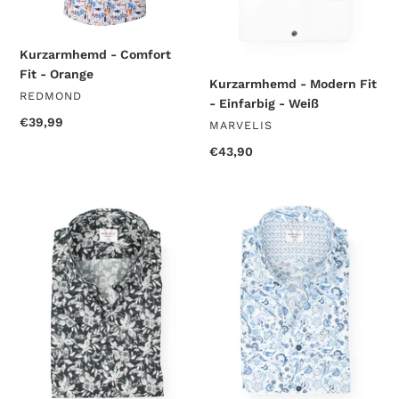
Kurzarmhemd - Comfort
Fit - Orange
Kurzarmhemd - Modern Fit
VERKÄUFER
REDMOND
- Einfarbig - Weiß
Normaler
€39,99
VERKÄUFER
MARVELIS
Preis
Normaler
€43,90
Preis
Kurzarmhemd
Kurzarmhemd
-
-
Modern
Modern
Fit
Fit
-
-
Florales
Florales
Muster
Muster
-
-
Schwarz
Bleu