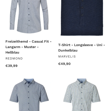
-
-
Langarm
Uni
-
-
Muster
Dunkelblau
-
Hellblau
Freizeithemd - Casual Fit -
T-Shirt - Longsleeve - Uni -
Langarm - Muster -
Dunkelblau
Hellblau
VERKÄUFER
MARVELIS
VERKÄUFER
REDMOND
Normaler
€49,90
Normaler
€39,99
Preis
Preis
Kurzarmhemd
Kurzarmhemd
-
-
Comfort
Comfort
Fit
Fit
-
-
Muster
Kariert