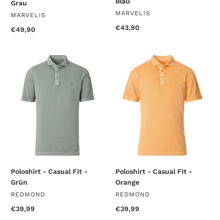
Blau
Grau
VERKÄUFER
MARVELIS
VERKÄUFER
MARVELIS
Normaler
€43,90
Normaler
€49,90
Preis
Preis
Poloshirt
Poloshirt
-
-
Casual
Casual
Fit
Fit
-
-
Grün
Orange
Poloshirt - Casual Fit -
Poloshirt - Casual Fit -
Grün
Orange
VERKÄUFER
VERKÄUFER
REDMOND
REDMOND
Normaler
€39,99
Normaler
€39,99
Preis
Preis