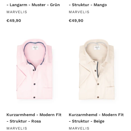
- Langarm - Muster - Grün
- Struktur - Mango
VERKÄUFER
VERKÄUFER
MARVELIS
MARVELIS
Normaler
€49,90
Normaler
€49,90
Preis
Preis
Kurzarmhemd
Kurzarmhemd
-
-
Modern
Modern
Fit
Fit
-
-
Struktur
Struktur
-
-
Rosa
Beige
Kurzarmhemd - Modern Fit
Kurzarmhemd - Modern Fit
- Struktur - Rosa
- Struktur - Beige
VERKÄUFER
VERKÄUFER
MARVELIS
MARVELIS