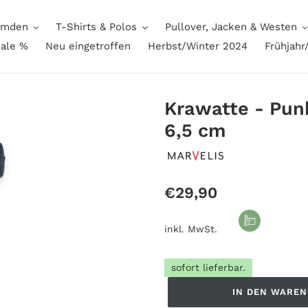
mden
T-Shirts & Polos
Pullover, Jacken & Westen
ale %
Neu eingetroffen
Herbst/Winter 2024
Frühjah
Krawatte - Pun
6,5 cm
Normaler
€29,90
Preis
inkl. MwSt.
sofort lieferbar.
IN DEN WARE