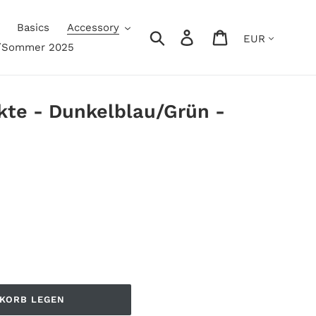
Basics
Accessory
Währung
Einloggen
Warenkorb
r/Sommer 2025
Suchen
kte - Dunkelblau/Grün -
NKORB LEGEN