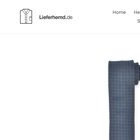
Direkt
zum
Home
He
Inhalt
S