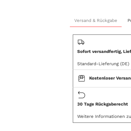
Produkt
wird
Versand & Rückgabe
P
zum
Warenkorb
hinzugefügt
Sofort versandfertig, Lie
Standard-Lieferung (DE)
Kostenloser Versa
30 Tage Rückgaberecht
Weitere Informationen z