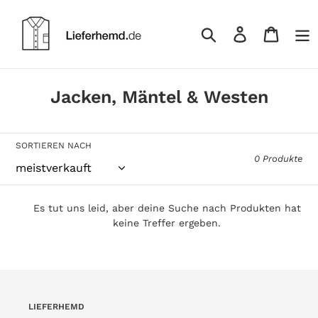
Direkt
zum
Einloggen
Warenk
Inhalt
Suchen
S
Jacken, Mäntel & Westen
a
m
SORTIEREN NACH
m
0 Produkte
l
u
Es tut uns leid, aber deine Suche nach Produkten hat
n
keine Treffer ergeben.
g
:
LIEFERHEMD